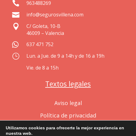

963488269

info@segurosvillena.com

C/ Goleta, 10-B
46009 – Valencia

637 471 752
}
Lun. a Jue. de 9 a 14h y de 16 a 19h
Vie. de 8 a 15h
Textos legales
Aviso legal
Política de privacidad
Política de cookies
Utilizamos cookies para ofrecerte la mejor experiencia en
nuestra web.