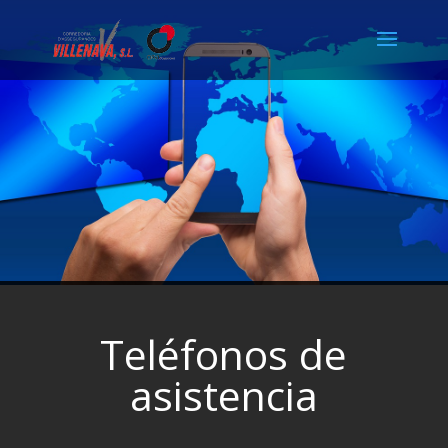
Teléfonos de
asistencia