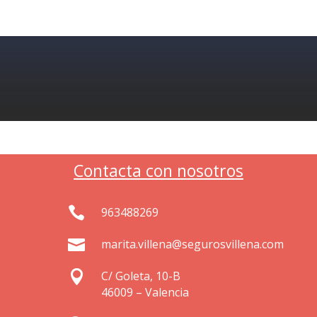
Contacta con nosotros

963488269

marita.villena@segurosvillena.com

C/ Goleta, 10-B
46009 – Valencia